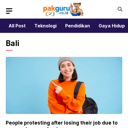
Skip
to
content
All Post
Teknologi
Pendidikan
Gaya Hidup
Bali
People protesting after losing their job due to