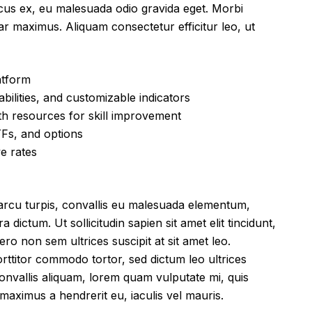
ncus ex, eu malesuada odio gravida eget. Morbi
inar maximus. Aliquam consectetur efficitur leo, ut
atform
bilities, and customizable indicators
h resources for skill improvement
Fs, and options
ve rates
arcu turpis, convallis eu malesuada elementum,
dictum. Ut sollicitudin sapien sit amet elit tincidunt,
ro non sem ultrices suscipit at sit amet leo.
rttitor commodo tortor, sed dictum leo ultrices
nvallis aliquam, lorem quam vulputate mi, quis
i, maximus a hendrerit eu, iaculis vel mauris.