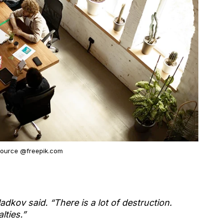
source @freepik.com
adkov said. “There is a lot of destruction.
lties.”