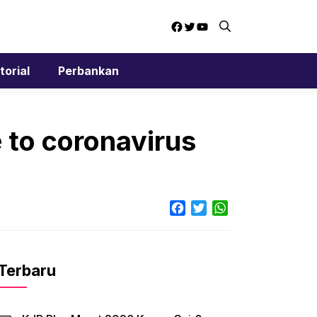
Facebook
Twitter
YouTube
torial
Perbankan
e to coronavirus
Facebook
Twitter
WhatsApp
Terbaru