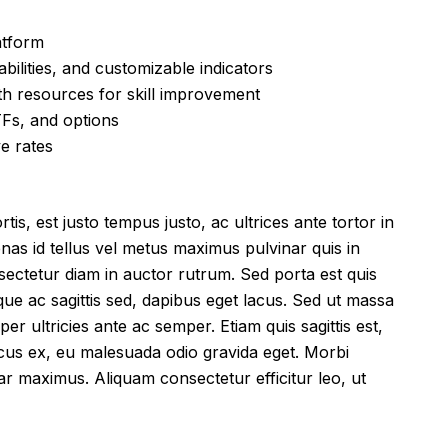
atform
bilities, and customizable indicators
h resources for skill improvement
Fs, and options
ve rates
tis, est justo tempus justo, ac ultrices ante tortor in
cenas id tellus vel metus maximus pulvinar quis in
sectetur diam in auctor rutrum. Sed porta est quis
que ac sagittis sed, dapibus eget lacus. Sed ut massa
mper ultricies ante ac semper. Etiam quis sagittis est,
ncus ex, eu malesuada odio gravida eget. Morbi
inar maximus. Aliquam consectetur efficitur leo, ut