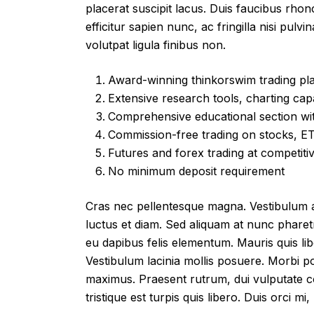
placerat suscipit lacus. Duis faucibus rho
efficitur sapien nunc, ac fringilla nisi pulv
volutpat ligula finibus non.
Award-winning thinkorswim trading pl
Extensive research tools, charting capa
Comprehensive educational section wit
Commission-free trading on stocks, ET
Futures and forex trading at competiti
No minimum deposit requirement
Cras nec pellentesque magna. Vestibulum 
luctus et diam. Sed aliquam at nunc pharetra 
eu dapibus felis elementum. Mauris quis libe
Vestibulum lacinia mollis posuere. Morbi po
maximus. Praesent rutrum, dui vulputate co
tristique est turpis quis libero. Duis orci m