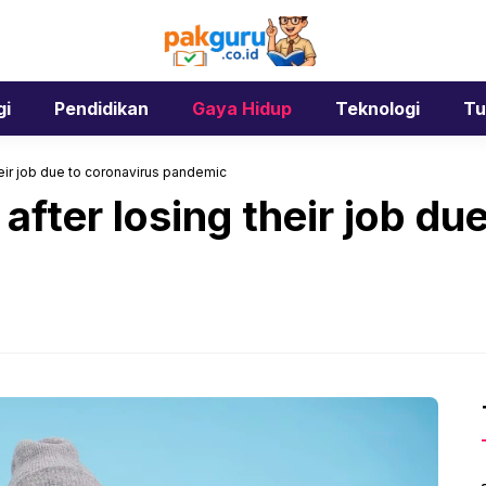
gi
Pendidikan
Gaya Hidup
Teknologi
Tu
heir job due to coronavirus pandemic
after losing their job du