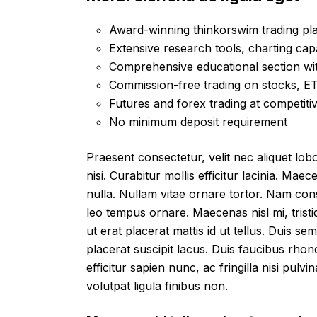
Award-winning thinkorswim trading pl
Extensive research tools, charting capa
Comprehensive educational section wit
Commission-free trading on stocks, ET
Futures and forex trading at competiti
No minimum deposit requirement
Praesent consectetur, velit nec aliquet lobor
nisi. Curabitur mollis efficitur lacinia. Mae
nulla. Nullam vitae ornare tortor. Nam con
leo tempus ornare. Maecenas nisl mi, tristi
ut erat placerat mattis id ut tellus. Duis se
placerat suscipit lacus. Duis faucibus rho
efficitur sapien nunc, ac fringilla nisi pulv
volutpat ligula finibus non.