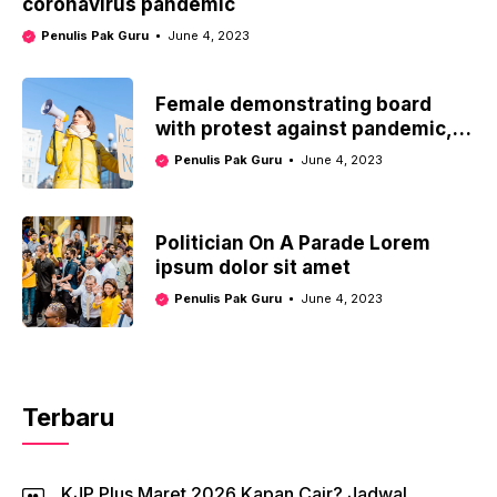
coronavirus pandemic
Penulis Pak Guru
June 4, 2023
Female demonstrating board
with protest against pandemic,
political or environmental issues.
Penulis Pak Guru
June 4, 2023
single protest.
Politician On A Parade Lorem
ipsum dolor sit amet
Penulis Pak Guru
June 4, 2023
Terbaru
KJP Plus Maret 2026 Kapan Cair? Jadwal,