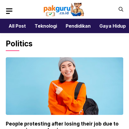
Skip
to
content
All Post
Teknologi
Pendidikan
Gaya Hidup
Politics
People protesting after losing their job due to