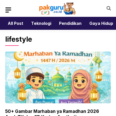
Skip
to
content
All Post
Teknologi
Pendidikan
Gaya Hidup
lifestyle
50+ Gambar Marhaban ya Ramadhan 2026