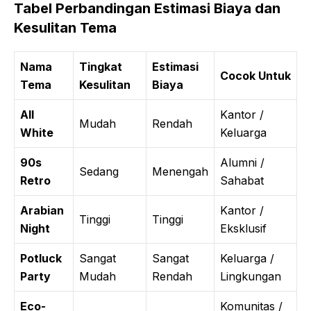
Tabel Perbandingan Estimasi Biaya dan
Kesulitan Tema
Nama
Tingkat
Estimasi
Cocok Untuk
Tema
Kesulitan
Biaya
All
Kantor /
Mudah
Rendah
White
Keluarga
90s
Alumni /
Sedang
Menengah
Retro
Sahabat
Arabian
Kantor /
Tinggi
Tinggi
Night
Eksklusif
Potluck
Sangat
Sangat
Keluarga /
Party
Mudah
Rendah
Lingkungan
Eco-
Komunitas /