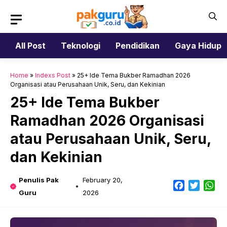
Skip
to
content
All Post
Teknologi
Pendidikan
Gaya Hidup
Home
»
Indexs Post
»
25+ Ide Tema Bukber Ramadhan 2026
Organisasi atau Perusahaan Unik, Seru, dan Kekinian
25+ Ide Tema Bukber
Ramadhan 2026 Organisasi
atau Perusahaan Unik, Seru,
dan Kekinian
Penulis Pak
February 20,
Facebook
Twitter
Wh
Guru
2026