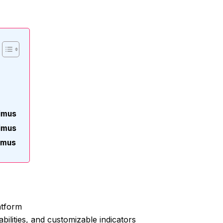
s
ximus
ximus
imus
atform
bilities, and customizable indicators