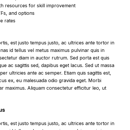
h resources for skill improvement
Fs, and options
ve rates
tis, est justo tempus justo, ac ultrices ante tortor in
cenas id tellus vel metus maximus pulvinar quis in
sectetur diam in auctor rutrum. Sed porta est quis
que ac sagittis sed, dapibus eget lacus. Sed ut massa
mper ultricies ante ac semper. Etiam quis sagittis est,
ncus ex, eu malesuada odio gravida eget. Morbi
inar maximus. Aliquam consectetur efficitur leo, ut
us
tis, est justo tempus justo, ac ultrices ante tortor in