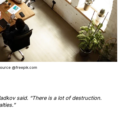
source @freepik.com
adkov said. “There is a lot of destruction.
lties.”