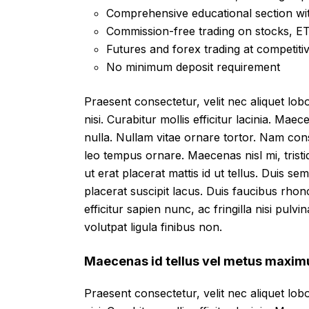
Comprehensive educational section wit
Commission-free trading on stocks, ET
Futures and forex trading at competiti
No minimum deposit requirement
Praesent consectetur, velit nec aliquet lobor
nisi. Curabitur mollis efficitur lacinia. Mae
nulla. Nullam vitae ornare tortor. Nam con
leo tempus ornare. Maecenas nisl mi, tristi
ut erat placerat mattis id ut tellus. Duis se
placerat suscipit lacus. Duis faucibus rho
efficitur sapien nunc, ac fringilla nisi pulv
volutpat ligula finibus non.
Maecenas id tellus vel metus maxim
Praesent consectetur, velit nec aliquet lobor