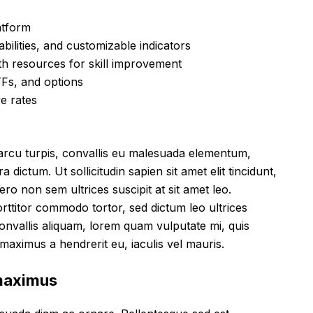
atform
bilities, and customizable indicators
h resources for skill improvement
Fs, and options
ve rates
arcu turpis, convallis eu malesuada elementum,
dictum. Ut sollicitudin sapien sit amet elit tincidunt,
ro non sem ultrices suscipit at sit amet leo.
rttitor commodo tortor, sed dictum leo ultrices
nvallis aliquam, lorem quam vulputate mi, quis
i, maximus a hendrerit eu, iaculis vel mauris.
 maximus