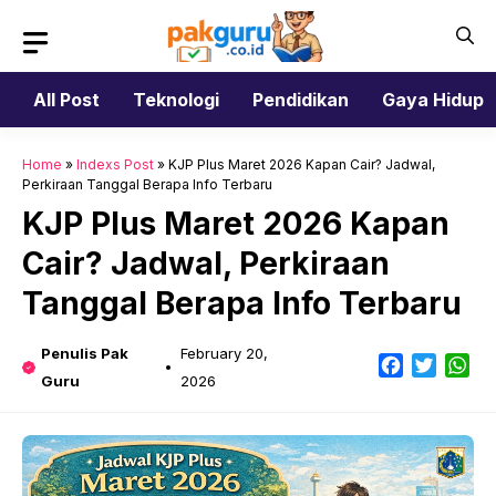
Skip
to
content
All Post
Teknologi
Pendidikan
Gaya Hidup
Home
»
Indexs Post
»
KJP Plus Maret 2026 Kapan Cair? Jadwal,
Perkiraan Tanggal Berapa Info Terbaru
KJP Plus Maret 2026 Kapan
Cair? Jadwal, Perkiraan
Tanggal Berapa Info Terbaru
Penulis Pak
February 20,
Facebook
Twitter
Wh
Guru
2026