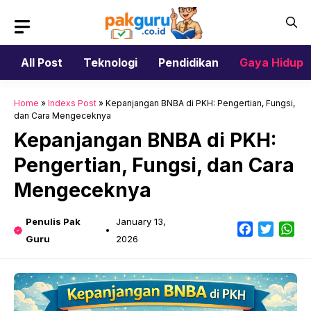
Skip
to
content
All Post
Teknologi
Pendidikan
Gaya Hidup
Home
»
Indexs Post
»
Kepanjangan BNBA di PKH: Pengertian, Fungsi,
dan Cara Mengeceknya
Kepanjangan BNBA di PKH:
Pengertian, Fungsi, dan Cara
Mengeceknya
Penulis Pak
January 13,
Facebook
Twitter
Wh
Guru
2026