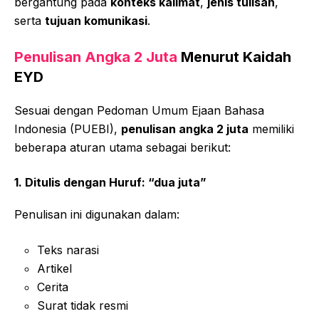
bergantung pada
konteks kalimat
,
jenis tulisan
,
serta
tujuan komunikasi
.
Penulisan Angka 2 Juta
Menurut Kaidah
EYD
Sesuai dengan Pedoman Umum Ejaan Bahasa
Indonesia (PUEBI),
penulisan angka 2 juta
memiliki
beberapa aturan utama sebagai berikut:
1. Ditulis dengan Huruf: “dua juta”
Penulisan ini digunakan dalam:
Teks narasi
Artikel
Cerita
Surat tidak resmi