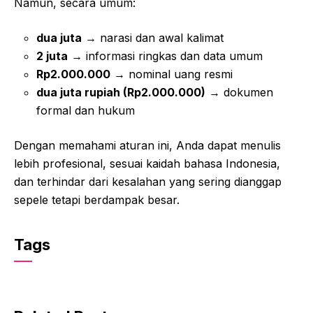
Namun, secara umum:
dua juta
→ narasi dan awal kalimat
2 juta
→ informasi ringkas dan data umum
Rp2.000.000
→ nominal uang resmi
dua juta rupiah (Rp2.000.000)
→ dokumen
formal dan hukum
Dengan memahami aturan ini, Anda dapat menulis
lebih profesional, sesuai kaidah bahasa Indonesia,
dan terhindar dari kesalahan yang sering dianggap
sepele tetapi berdampak besar.
Tags