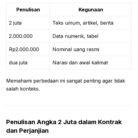
Penulisan
Kegunaan
2 juta
Teks umum, artikel, berita
2.000.000
Data numerik, tabel
Rp2.000.000
Nominal uang resmi
dua juta
Narasi dan awal kalimat
Memahami perbedaan ini sangat penting agar tidak
salah konteks.
Penulisan Angka 2 Juta dalam Kontrak
dan Perjanjian