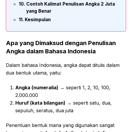
Contoh Kalimat Penulisan Angka 2 Juta
yang Benar
Kesimpulan
Apa yang Dimaksud dengan Penulisan
Angka dalam Bahasa Indonesia
Dalam bahasa Indonesia, angka dapat ditulis dalam
dua bentuk utama, yaitu:
Angka (numeralia)
→ seperti 1, 2, 10, 100,
2.000.000
Huruf (kata bilangan)
→ seperti satu, dua,
sepuluh, seratus, dua juta
Penentuan bentuk mana yang digunakan sangat