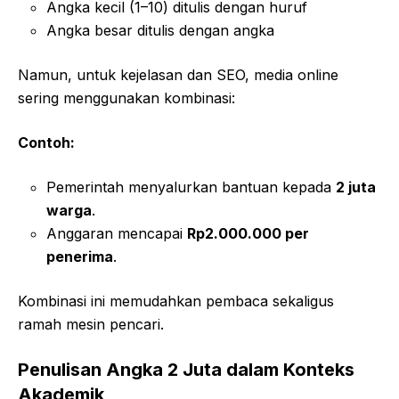
Angka kecil (1–10) ditulis dengan huruf
Angka besar ditulis dengan angka
Namun, untuk kejelasan dan SEO, media online
sering menggunakan kombinasi:
Contoh:
Pemerintah menyalurkan bantuan kepada
2 juta
warga
.
Anggaran mencapai
Rp2.000.000 per
penerima
.
Kombinasi ini memudahkan pembaca sekaligus
ramah mesin pencari.
Penulisan Angka 2 Juta dalam Konteks
Akademik