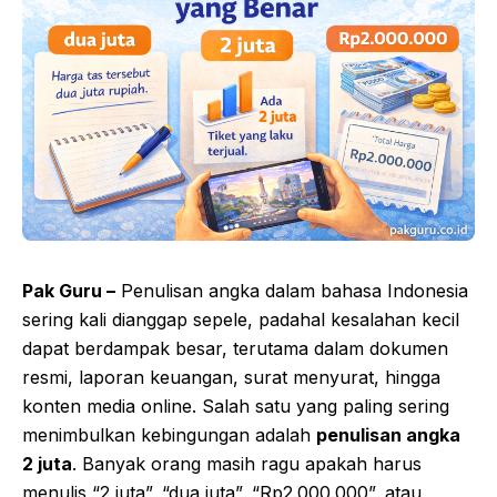
Pak Guru –
Penulisan angka dalam bahasa Indonesia
sering kali dianggap sepele, padahal kesalahan kecil
dapat berdampak besar, terutama dalam dokumen
resmi, laporan keuangan, surat menyurat, hingga
konten media online. Salah satu yang paling sering
menimbulkan kebingungan adalah
penulisan angka
2 juta
. Banyak orang masih ragu apakah harus
menulis “2 juta”, “dua juta”, “Rp2.000.000”, atau