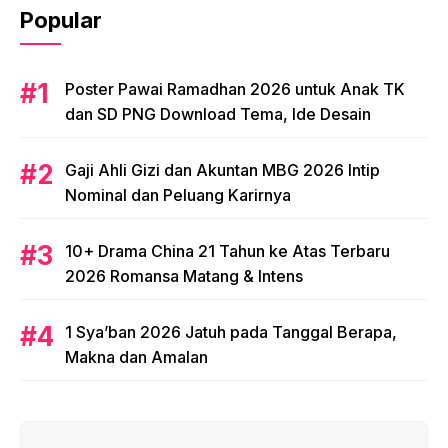
Popular
Poster Pawai Ramadhan 2026 untuk Anak TK
dan SD PNG Download Tema, Ide Desain
Gaji Ahli Gizi dan Akuntan MBG 2026 Intip
Nominal dan Peluang Karirnya
10+ Drama China 21 Tahun ke Atas Terbaru
2026 Romansa Matang & Intens
1 Sya’ban 2026 Jatuh pada Tanggal Berapa,
Makna dan Amalan