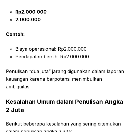
Rp2.000.000
2.000.000
Contoh:
Biaya operasional: Rp2.000.000
Pendapatan bersih: Rp2.000.000
Penulisan “dua juta” jarang digunakan dalam laporan
keuangan karena berpotensi menimbulkan
ambiguitas.
Kesalahan Umum dalam Penulisan Angka
2 Juta
Berikut beberapa kesalahan yang sering ditemukan
dalam penulisan angka 2 juta: