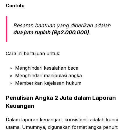
Contoh:
Besaran bantuan yang diberikan adalah
dua juta rupiah (Rp2.000.000)
.
Cara ini bertujuan untuk:
Menghindari kesalahan baca
Menghindari manipulasi angka
Memberikan kejelasan hukum
Penulisan Angka 2 Juta dalam Laporan
Keuangan
Dalam laporan keuangan, konsistensi adalah kunci
utama. Umumnya, digunakan format angka penuh: