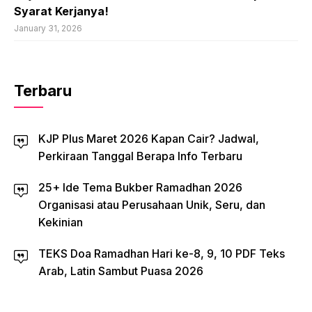
Syarat Kerjanya!
January 31, 2026
Terbaru
KJP Plus Maret 2026 Kapan Cair? Jadwal,
Perkiraan Tanggal Berapa Info Terbaru
25+ Ide Tema Bukber Ramadhan 2026
Organisasi atau Perusahaan Unik, Seru, dan
Kekinian
TEKS Doa Ramadhan Hari ke-8, 9, 10 PDF Teks
Arab, Latin Sambut Puasa 2026