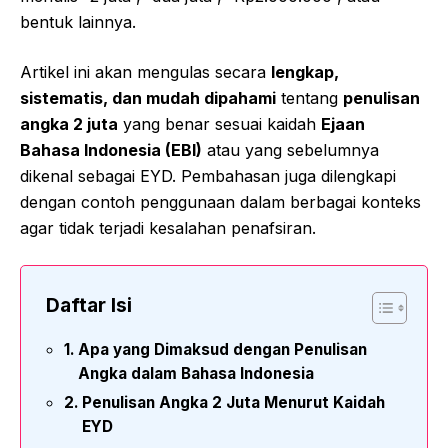
bentuk lainnya.
Artikel ini akan mengulas secara
lengkap,
sistematis, dan mudah dipahami
tentang
penulisan
angka 2 juta
yang benar sesuai kaidah
Ejaan
Bahasa Indonesia (EBI)
atau yang sebelumnya
dikenal sebagai EYD. Pembahasan juga dilengkapi
dengan contoh penggunaan dalam berbagai konteks
agar tidak terjadi kesalahan penafsiran.
Daftar Isi
Apa yang Dimaksud dengan Penulisan
Angka dalam Bahasa Indonesia
Penulisan Angka 2 Juta Menurut Kaidah
EYD