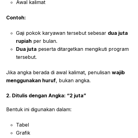
Awal kalimat
Contoh:
Gaji pokok karyawan tersebut sebesar
dua juta
rupiah
per bulan.
Dua juta
peserta ditargetkan mengikuti program
tersebut.
Jika angka berada di awal kalimat, penulisan
wajib
menggunakan huruf
, bukan angka.
2. Ditulis dengan Angka: “2 juta”
Bentuk ini digunakan dalam:
Tabel
Grafik