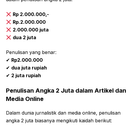
Rp 2.000.000,-
Rp.2.000.000
2.000.000 juta
dua 2 juta
Penulisan yang benar:
✔
Rp2.000.000
✔
dua juta rupiah
✔
2 juta rupiah
Penulisan Angka 2 Juta dalam Artikel dan
Media Online
Dalam dunia jurnalistik dan media online, penulisan
angka 2 juta biasanya mengikuti kaidah berikut: