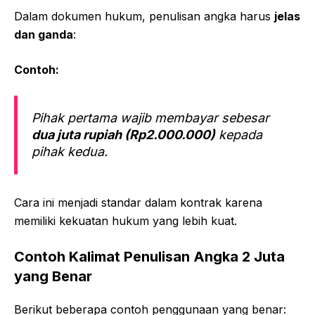
Dalam dokumen hukum, penulisan angka harus
jelas
dan ganda
:
Contoh:
Pihak pertama wajib membayar sebesar
dua juta rupiah (Rp2.000.000)
kepada
pihak kedua.
Cara ini menjadi standar dalam kontrak karena
memiliki kekuatan hukum yang lebih kuat.
Contoh Kalimat Penulisan Angka 2 Juta
yang Benar
Berikut beberapa contoh penggunaan yang benar: