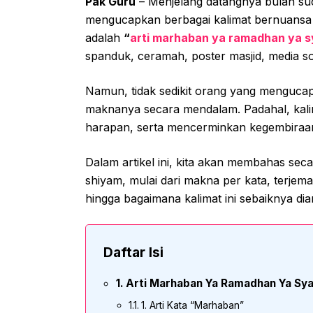
Pak Guru
– Menjelang datangnya bulan su
mengucapkan berbagai kalimat bernuansa I
adalah
“
arti marhaban ya ramadhan ya s
spanduk, ceramah, poster masjid, media so
Namun, tidak sedikit orang yang menguca
maknanya secara mendalam. Padahal, kalim
harapan, serta mencerminkan kegembiraa
Dalam artikel ini, kita akan membahas se
shiyam, mulai dari makna per kata, terje
hingga bagaimana kalimat ini sebaiknya di
Daftar Isi
Arti Marhaban Ya Ramadhan Ya Sya
1. Arti Kata “Marhaban”