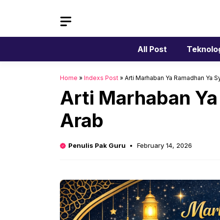
Skip
to
content
All Post
Teknolo
Home
»
Indexs Post
»
Arti Marhaban Ya Ramadhan Ya Sy
Arti Marhaban Ya
Arab
Penulis Pak Guru
February 14, 2026