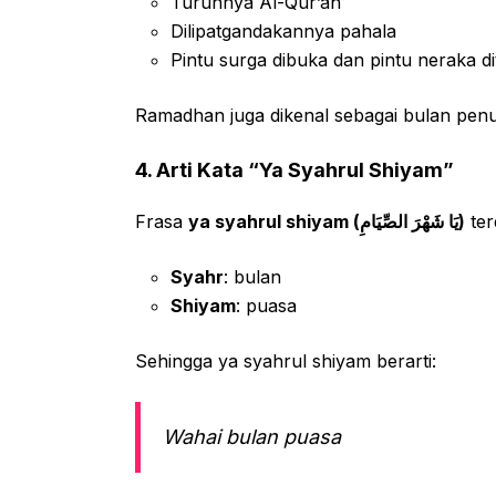
Turunnya Al-Qur’an
Dilipatgandakannya pahala
Pintu surga dibuka dan pintu neraka d
Ramadhan juga dikenal sebagai bulan pen
4. Arti Kata “Ya Syahrul Shiyam”
Frasa
ya syahrul shiyam (يَا شَهْرَ الصِّيَامِ)
terd
Syahr
: bulan
Shiyam
: puasa
Sehingga ya syahrul shiyam berarti:
Wahai bulan puasa