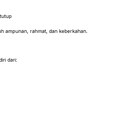
itutup
uh ampunan, rahmat, dan keberkahan.
iri dari: