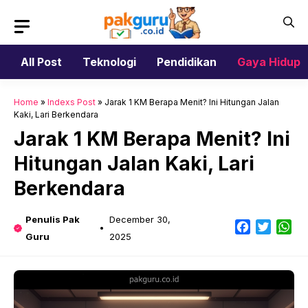
Skip
to
content
All Post
Teknologi
Pendidikan
Gaya Hidup
Home
»
Indexs Post
»
Jarak 1 KM Berapa Menit? Ini Hitungan Jalan
Kaki, Lari Berkendara
Jarak 1 KM Berapa Menit? Ini
Hitungan Jalan Kaki, Lari
Berkendara
Penulis Pak
December 30,
Facebook
Twitter
Wh
Guru
2025