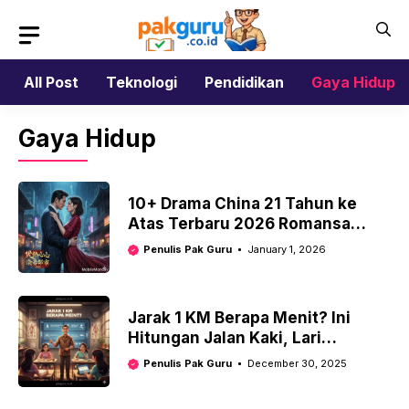
Skip
to
content
All Post
Teknologi
Pendidikan
Gaya Hidup
Gaya Hidup
10+ Drama China 21 Tahun ke
Atas Terbaru 2026 Romansa
Matang & Intens
Penulis Pak Guru
January 1, 2026
Jarak 1 KM Berapa Menit? Ini
Hitungan Jalan Kaki, Lari
Berkendara
Penulis Pak Guru
December 30, 2025