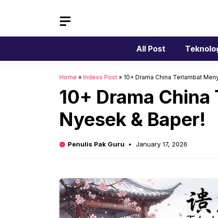
Skip
to
content
All Post
Teknolo
Home
»
Indexs Post
»
10+ Drama China Terlambat Menya
10+ Drama China 
Nyesek & Baper!
Penulis Pak Guru
January 17, 2026