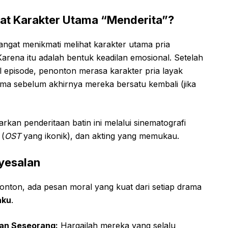
at Karakter Utama “Menderita”?
angat menikmati melihat karakter utama pria
rena itu adalah bentuk keadilan emosional. Setelah
l episode, penonton merasa karakter pria layak
ama sebelum akhirnya mereka bersatu kembali (jika
an penderitaan batin ini melalui sinematografi
 (
OST
yang ikonik), dan akting yang memukau.
nyesalan
nton, ada pesan moral yang kuat dari setiap drama
aku
.
an Seseorang:
Hargailah mereka yang selalu