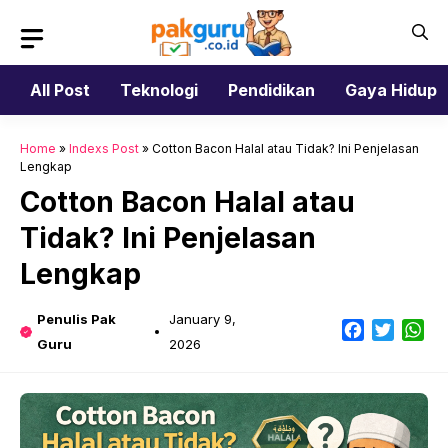
Skip
to
content
All Post
Teknologi
Pendidikan
Gaya Hidup
Home
»
Indexs Post
»
Cotton Bacon Halal atau Tidak? Ini Penjelasan
Lengkap
Cotton Bacon Halal atau
Tidak? Ini Penjelasan
Lengkap
Penulis Pak
January 9,
Facebook
Twitter
Wh
Guru
2026