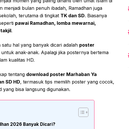
jadi momen yang paling dinanti oleh umat Islam di
ain menjadi bulan penuh ibadah, Ramadhan juga
sekolah, terutama di tingkat
TK dan SD
. Biasanya
seperti
pawai Ramadhan, lomba mewarnai,
takjil
.
 satu hal yang banyak dicari adalah
poster
 untuk anak-anak. Apalagi jika posternya bertema
lam kualitas HD.
gkap tentang
download poster Marhaban Ya
an SD HD
, termasuk tips memilih poster yang cocok,
d yang bisa langsung digunakan.
han 2026 Banyak Dicari?