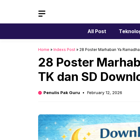
Skip
to
content
All Post
Teknolo
Home
»
Indexs Post
»
28 Poster Marhaban Ya Ramadha
28 Poster Marha
TK dan SD Downl
Penulis Pak Guru
February 12, 2026