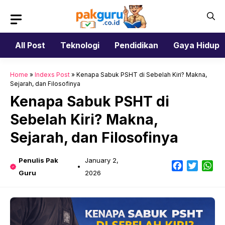
Skip
to
content
All Post
Teknologi
Pendidikan
Gaya Hidup
Home
»
Indexs Post
»
Kenapa Sabuk PSHT di Sebelah Kiri? Makna,
Sejarah, dan Filosofinya
Kenapa Sabuk PSHT di
Sebelah Kiri? Makna,
Sejarah, dan Filosofinya
Penulis Pak
January 2,
Facebook
Twitter
Wh
Guru
2026