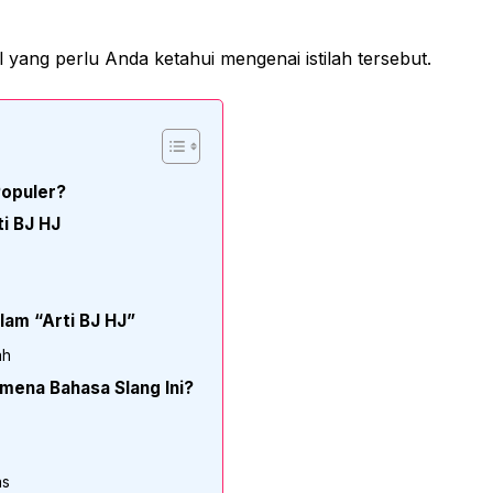
l yang perlu Anda ketahui mengenai istilah tersebut.
Populer?
i BJ HJ
am “Arti BJ HJ”
ah
ena Bahasa Slang Ini?
as